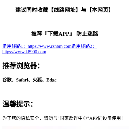
建议同时收藏【线路网址】与【本网页】
推荐『下载APP』 防止迷路
备用线路
1
：
https://www.rznbm.com
备用线路
2
：
https://www.k8900.com
推荐浏览器：
谷歌、Safari、火狐、Edge
温馨提示：
为了您的隐私安全，请勿与"国家反诈中心"APP同设备使用！