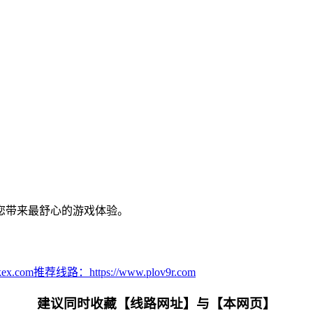
您带来最舒心的游戏体验。
kex.com
推荐线路：
https://www.plov9r.com
建议同时收藏【线路网址】与【本网页】