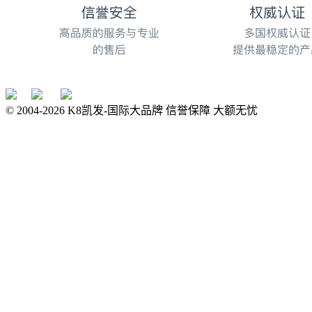
© 2004-
2026
K8凯发-国际大品牌 信誉保障 大额无忧