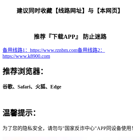
建议同时收藏【线路网址】与【本网页】
推荐『下载APP』 防止迷路
备用线路
1
：
https://www.rznbm.com
备用线路
2
：
https://www.k8900.com
推荐浏览器：
谷歌、Safari、火狐、Edge
温馨提示：
为了您的隐私安全，请勿与"国家反诈中心"APP同设备使用！