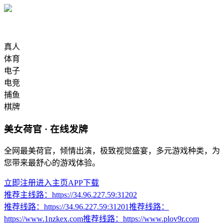
真人
体育
电子
电竞
捕鱼
棋牌
美女荷官 · 在线发牌
全网最美荷官，倾情出演，极致视觉盛宴，多元游戏种类，为
您带来最舒心的游戏体验。
立即注册
进入主页
APP下载
推荐主线路：
https://34.96.227.59:31202
推荐线路：
https://34.96.227.59:31201
推荐线路：
https://www.1nzkex.com
推荐线路：
https://www.plov9r.com