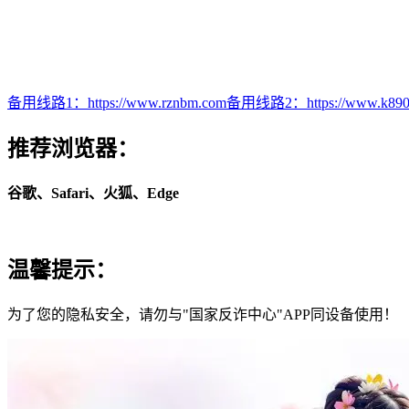
备用线路
1
：
https://www.rznbm.com
备用线路
2
：
https://www.k89
推荐浏览器：
谷歌、Safari、火狐、Edge
温馨提示：
为了您的隐私安全，请勿与"国家反诈中心"APP同设备使用！