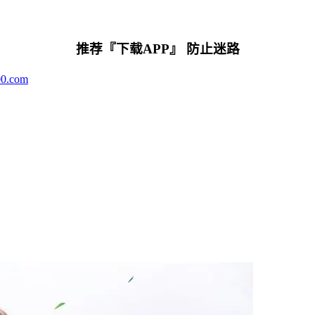
推荐『下载APP』 防止迷路
00.com