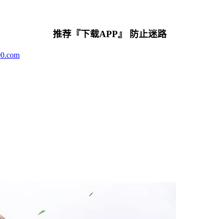
推荐『下载APP』 防止迷路
00.com