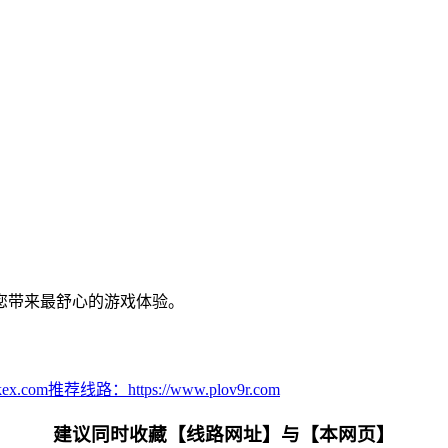
您带来最舒心的游戏体验。
kex.com
推荐线路：
https://www.plov9r.com
建议同时收藏【线路网址】与【本网页】