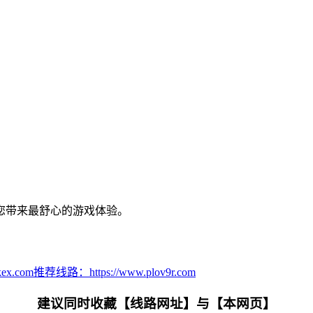
您带来最舒心的游戏体验。
kex.com
推荐线路：
https://www.plov9r.com
建议同时收藏【线路网址】与【本网页】