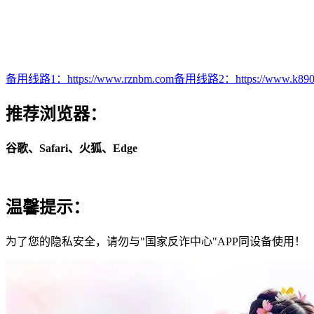
备用线路
1
：
https://www.rznbm.com
备用线路
2
：
https://www.k89
推荐浏览器：
谷歌、Safari、火狐、Edge
温馨提示：
为了您的隐私安全，请勿与"国家反诈中心"APP同设备使用！