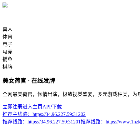
真人
体育
电子
电竞
捕鱼
棋牌
美女荷官 · 在线发牌
全网最美荷官，倾情出演，极致视觉盛宴，多元游戏种类，为
立即注册
进入主页
APP下载
推荐主线路：
https://34.96.227.59:31202
推荐线路：
https://34.96.227.59:31201
推荐线路：
https://www.1nz