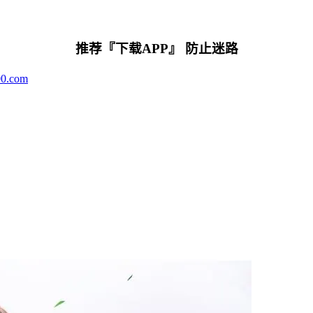
推荐『下载APP』 防止迷路
00.com