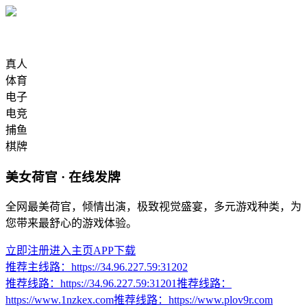
真人
体育
电子
电竞
捕鱼
棋牌
美女荷官 · 在线发牌
全网最美荷官，倾情出演，极致视觉盛宴，多元游戏种类，为
您带来最舒心的游戏体验。
立即注册
进入主页
APP下载
推荐主线路：
https://34.96.227.59:31202
推荐线路：
https://34.96.227.59:31201
推荐线路：
https://www.1nzkex.com
推荐线路：
https://www.plov9r.com