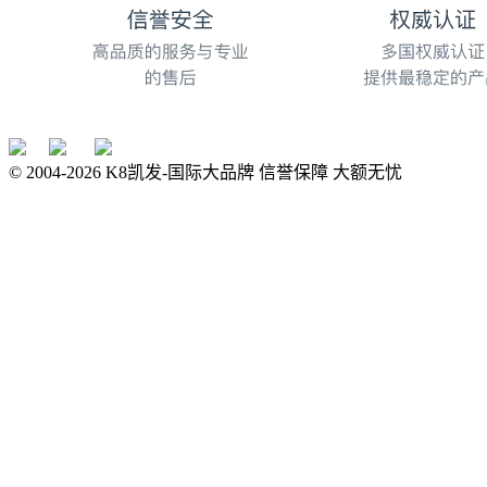
© 2004-
2026
K8凯发-国际大品牌 信誉保障 大额无忧