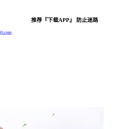
推荐『下载APP』 防止迷路
00.com