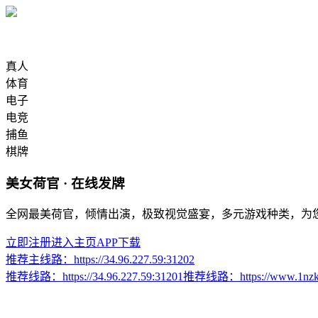
真人
体育
电子
电竞
捕鱼
棋牌
美女荷官 · 在线发牌
全网最美荷官，倾情出演，极致视觉盛宴，多元游戏种类，为
立即注册
进入主页
APP下载
推荐主线路：
https://34.96.227.59:31202
推荐线路：
https://34.96.227.59:31201
推荐线路：
https://www.1nz